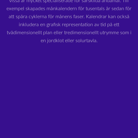
vissa är mycket specialiserade för särskilda ändamål. Till
exempel skapades månkalendern för tusentals år sedan för
att spåra cyklerna för månens faser. Kalendrar kan också
inkludera en grafisk representation av tid på ett
tvådimensionellt plan eller tredimensionellt utrymme som i
en jordklot eller solurtavla.