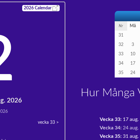
2026
Calendar
Må
Nr
2
31
32
3
33
10
34
17
35
24
Hur Många V
ug. 2026
2026
Vecka 33:
17 aug.
vecka 33
>
Vecka 34:
24 aug.
Vecka 35:
31 aug. 