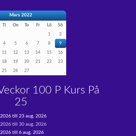
Mars 2022
Ti
On
To
Fr
Lö
Sö
1
2
4
5
6
7
8
9
11
12
13
14
15
16
18
19
20
21
22
23
25
26
27
eckor 100 P Kurs På
25
 2026 till 23 aug. 2026
 2026 till 30 aug. 2026
2026 till 6 aug. 2026