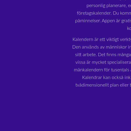
personlig planerare, e
företagskalender. Du komme
påminnelser. Appen är grat
k
Kalendern är ett viktigt verkt
Den används av människor in
sitt arbete. Det finns mång
vissa är mycket specialiser
månkalendern för tusentals å
Kalendrar kan också inkl
tvådimensionellt plan eller