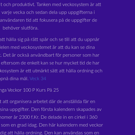
lt och produktivt. Tanken med veckosystem är att
 varje vecka och sedan dela upp uppgifterna i
r användaren tid att fokusera på de uppgifter de
behöver slutföra.
tt hålla sig på rätt spår och se till att du uppnår
delen med veckosystemet är att du kan se dina
at. Det är också användbart för personer som har
eftersom de enkelt kan se hur mycket tid de har
ckosystem är ett utmärkt sätt att hålla ordning och
pnå dina mål.
Veck 34
ga Veckor 100 P Kurs På 25
t att organisera arbetet där de anställda får en
 sina uppgifter. Den första kalendern skapades av
omer år 2300 f.Kr. De delade in en cirkel i 360
er som en grad idag. Den här kalendern med veckor
a dig att hålla ordning. Den kan användas som en