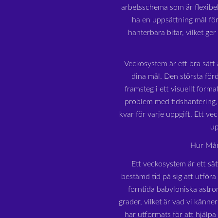
arbetsschema som är flexibe
ha en uppsättning mål för
hanterbara bitar, vilket ge
Veckosystem är ett bra sätt a
dina mål. Den största för
framsteg i ett visuellt form
problem med tidshantering, 
kvar för varje uppgift. Ett ve
up
Hur Mån
Ett veckosystem är ett sät
bestämd tid på sig att utföra
forntida babyloniska astron
grader, vilket är vad vi känn
har utformats för att hjälp