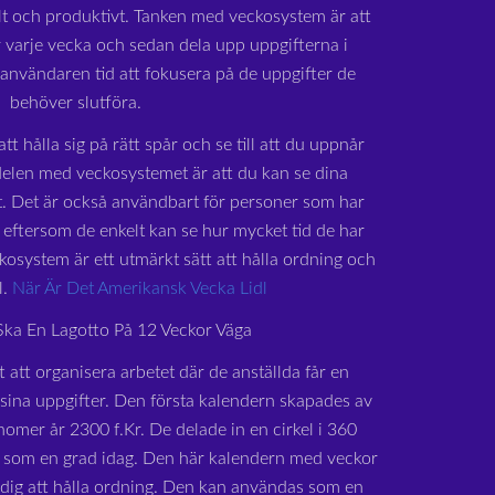
lt och produktivt. Tanken med veckosystem är att
 varje vecka och sedan dela upp uppgifterna i
r användaren tid att fokusera på de uppgifter de
behöver slutföra.
tt hålla sig på rätt spår och se till att du uppnår
delen med veckosystemet är att du kan se dina
at. Det är också användbart för personer som har
eftersom de enkelt kan se hur mycket tid de har
ckosystem är ett utmärkt sätt att hålla ordning och
l.
När Är Det Amerikansk Vecka Lidl
ka En Lagotto På 12 Veckor Väga
t att organisera arbetet där de anställda får en
 sina uppgifter. Den första kalendern skapades av
omer år 2300 f.Kr. De delade in en cirkel i 360
er som en grad idag. Den här kalendern med veckor
a dig att hålla ordning. Den kan användas som en