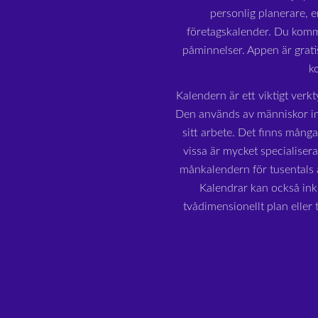
personlig planerare, e
företagskalender. Du komme
påminnelser. Appen är grat
k
Kalendern är ett viktigt verkt
Den används av människor in
sitt arbete. Det finns mång
vissa är mycket specialiser
månkalendern för tusentals å
Kalendrar kan också inkl
tvådimensionellt plan eller