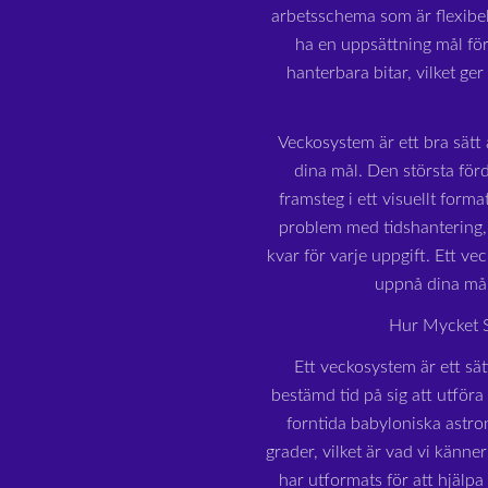
arbetsschema som är flexibe
ha en uppsättning mål för
hanterbara bitar, vilket ge
Veckosystem är ett bra sätt a
dina mål. Den största för
framsteg i ett visuellt form
problem med tidshantering, 
kvar för varje uppgift. Ett ve
uppnå dina må
Hur Mycket S
Ett veckosystem är ett sät
bestämd tid på sig att utföra
forntida babyloniska astron
grader, vilket är vad vi känn
har utformats för att hjälp