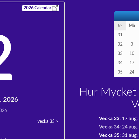
2026
Calendar
Må
Nr
2
31
32
3
33
10
34
17
35
24
Hur Mycket 
g. 2026
V
2026
Vecka 33:
17 aug.
vecka 33
>
Vecka 34:
24 aug.
Vecka 35:
31 aug. 