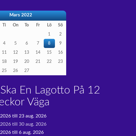
Mars 2022
Ti
On
To
Fr
Lö
Sö
1
2
4
5
6
7
8
9
11
12
13
14
15
16
18
19
20
21
22
23
25
26
27
Ska En Lagotto På 12
eckor Väga
 2026 till 23 aug. 2026
 2026 till 30 aug. 2026
2026 till 6 aug. 2026