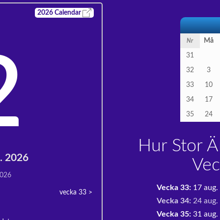
2026
Calendar
Må
Nr
2
31
32
3
33
10
34
17
35
24
Hur Stor Är
g. 2026
Vec
2026
Vecka 33:
17 aug.
vecka 33
>
Vecka 34:
24 aug.
Vecka 35:
31 aug. 