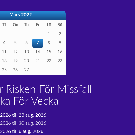
Mars 2022
Ti
On
To
Fr
Lö
Sö
1
2
4
5
6
7
8
9
11
12
13
14
15
16
18
19
20
21
22
23
25
26
27
 Risken För Missfall
ka För Vecka
 2026 till 23 aug. 2026
 2026 till 30 aug. 2026
2026 till 6 aug. 2026