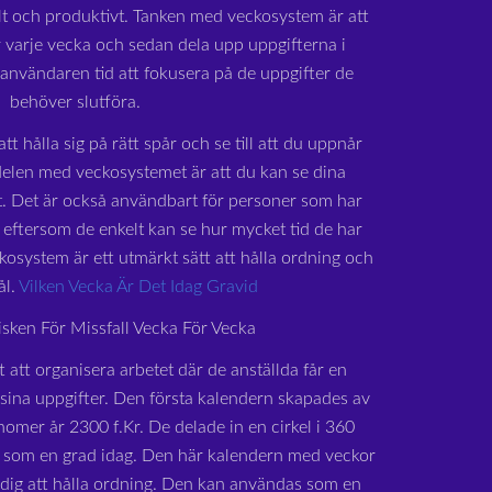
lt och produktivt. Tanken med veckosystem är att
 varje vecka och sedan dela upp uppgifterna i
r användaren tid att fokusera på de uppgifter de
behöver slutföra.
tt hålla sig på rätt spår och se till att du uppnår
delen med veckosystemet är att du kan se dina
at. Det är också användbart för personer som har
eftersom de enkelt kan se hur mycket tid de har
ckosystem är ett utmärkt sätt att hålla ordning och
ål.
Vilken Vecka Är Det Idag Gravid
isken För Missfall Vecka För Vecka
t att organisera arbetet där de anställda får en
 sina uppgifter. Den första kalendern skapades av
omer år 2300 f.Kr. De delade in en cirkel i 360
er som en grad idag. Den här kalendern med veckor
a dig att hålla ordning. Den kan användas som en