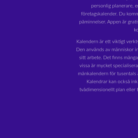
personlig planerare, e
företagskalender. Du komme
påminnelser. Appen är grat
k
Kalendern är ett viktigt verkt
Den används av människor in
sitt arbete. Det finns mång
vissa är mycket specialiser
månkalendern för tusentals å
Kalendrar kan också inkl
tvådimensionellt plan eller