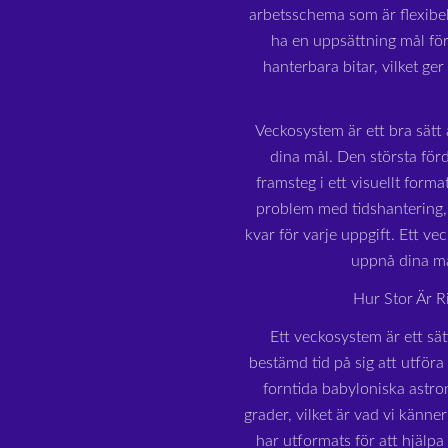
arbetsschema som är flexibe
ha en uppsättning mål för
hanterbara bitar, vilket ge
Veckosystem är ett bra sätt a
dina mål. Den största för
framsteg i ett visuellt form
problem med tidshantering, 
kvar för varje uppgift. Ett ve
uppnå dina m
Hur Stor Är R
Ett veckosystem är ett sät
bestämd tid på sig att utföra
forntida babyloniska astron
grader, vilket är vad vi känn
har utformats för att hjälp