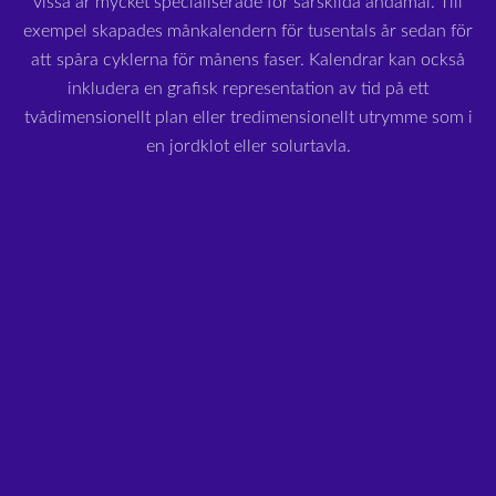
vissa är mycket specialiserade för särskilda ändamål. Till
exempel skapades månkalendern för tusentals år sedan för
att spåra cyklerna för månens faser. Kalendrar kan också
inkludera en grafisk representation av tid på ett
tvådimensionellt plan eller tredimensionellt utrymme som i
en jordklot eller solurtavla.