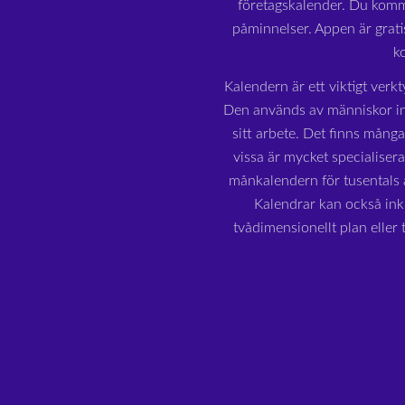
företagskalender. Du komme
påminnelser. Appen är grat
k
Kalendern är ett viktigt verkt
Den används av människor in
sitt arbete. Det finns mång
vissa är mycket specialiser
månkalendern för tusentals å
Kalendrar kan också inkl
tvådimensionellt plan eller