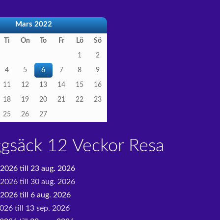
Mars 2022
Ti
On
To
Fr
Lö
Sö
1
2
4
5
6
7
8
9
11
12
13
14
15
16
18
19
20
21
22
23
25
26
27
ggsäck 12 Veckor Resa
 2026 till 23 aug. 2026
 2026 till 30 aug. 2026
2026 till 6 aug. 2026
026 till 13 sep. 2026