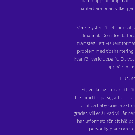
ha en uppsättning mål för
hanterbara bitar, vilket ge
Veckosystem är ett bra sätt a
dina mål. Den största för
framsteg i ett visuellt form
problem med tidshantering, 
kvar för varje uppgift. Ett ve
uppnå dina m
Hur St
Ett veckosystem är ett sät
bestämd tid på sig att utföra
forntida babyloniska astron
grader, vilket är vad vi känn
har utformats för att hjälp
personlig planerare, e