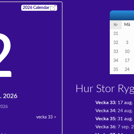
2026
Calendar
Må
Nr
2
31
32
3
33
10
34
17
35
24
Hur Stor Ry
g. 2026
Vecka 33:
17 aug.
 2026
Vecka 34:
24 aug.
vecka 33
>
Vecka 35:
31 aug. 
Vecka 36:
7 sep. 2