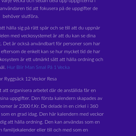
 varje vecka och sedan dela upp uppgifterna i
r användaren tid att fokusera på de uppgifter de
behöver slutföra.
tt hålla sig på rätt spår och se till att du uppnår
delen med veckosystemet är att du kan se dina
at. Det är också användbart för personer som har
eftersom de enkelt kan se hur mycket tid de har
ckosystem är ett utmärkt sätt att hålla ordning och
ål.
Hur Blir Man Smal På 1 Vecka
or Ryggsäck 12 Veckor Resa
t att organisera arbetet där de anställda får en
 sina uppgifter. Den första kalendern skapades av
omer år 2300 f.Kr. De delade in en cirkel i 360
er som en grad idag. Den här kalendern med veckor
a dig att hålla ordning. Den kan användas som en
n familjekalender eller till och med som en