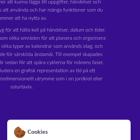
r att kunna lägga till uppgifter, händelser och
is att använda och har många funktioner som du
ommer att ha nytta av.
yg för att hålla koll på händelser, datum och tider.
om olika områden för att planera och organisera
a olika typer av kalendrar som används idag, och
ade för särskilda ändamål. Till exempel skapades
r sedan för att spåra cyklerna för månens faser.
udera en grafisk representation av tid på ett
 tredimensionellt utrymme som i en jordklot eller
solurtavla.
Cookies