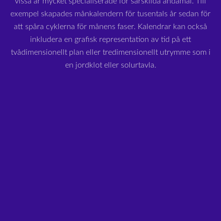
vissa är mycket specialiserade för särskilda ändamål. Till
exempel skapades månkalendern för tusentals år sedan för
att spåra cyklerna för månens faser. Kalendrar kan också
inkludera en grafisk representation av tid på ett
tvådimensionellt plan eller tredimensionellt utrymme som i
en jordklot eller solurtavla.