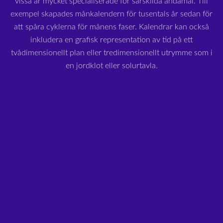
vissa är mycket specialiserade för särskilda ändamål. Till
exempel skapades månkalendern för tusentals år sedan för
att spåra cyklerna för månens faser. Kalendrar kan också
inkludera en grafisk representation av tid på ett
tvådimensionellt plan eller tredimensionellt utrymme som i
en jordklot eller solurtavla.