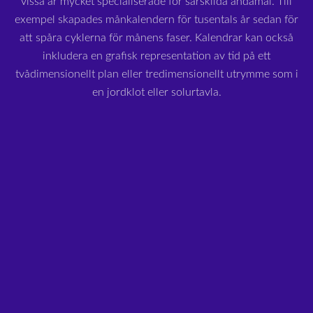
vissa är mycket specialiserade för särskilda ändamål. Till
exempel skapades månkalendern för tusentals år sedan för
att spåra cyklerna för månens faser. Kalendrar kan också
inkludera en grafisk representation av tid på ett
tvådimensionellt plan eller tredimensionellt utrymme som i
en jordklot eller solurtavla.