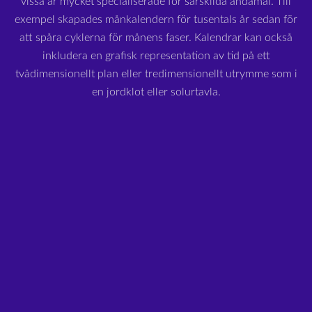
vissa är mycket specialiserade för särskilda ändamål. Till
exempel skapades månkalendern för tusentals år sedan för
att spåra cyklerna för månens faser. Kalendrar kan också
inkludera en grafisk representation av tid på ett
tvådimensionellt plan eller tredimensionellt utrymme som i
en jordklot eller solurtavla.