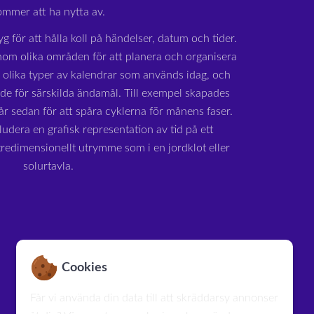
ommer att ha nytta av.
yg för att hålla koll på händelser, datum och tider.
om olika områden för att planera och organisera
a olika typer av kalendrar som används idag, och
ade för särskilda ändamål. Till exempel skapades
r sedan för att spåra cyklerna för månens faser.
udera en grafisk representation av tid på ett
 tredimensionellt utrymme som i en jordklot eller
solurtavla.
Cookies
Får vi använda din data till att skräddarsy annonser