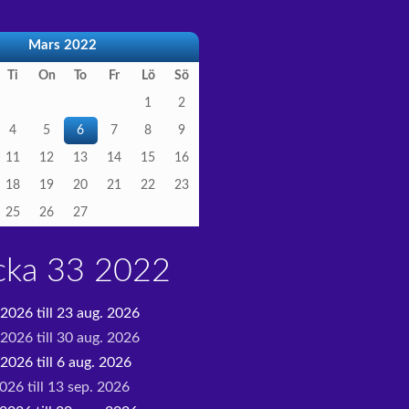
Mars 2022
Ti
On
To
Fr
Lö
Sö
1
2
4
5
6
7
8
9
11
12
13
14
15
16
18
19
20
21
22
23
25
26
27
cka 33 2022
 2026 till 23 aug. 2026
 2026 till 30 aug. 2026
2026 till 6 aug. 2026
026 till 13 sep. 2026