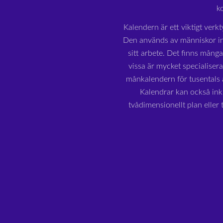
k
Kalendern är ett viktigt verkt
Den används av människor in
sitt arbete. Det finns mång
vissa är mycket specialiser
månkalendern för tusentals å
Kalendrar kan också inkl
tvådimensionellt plan eller