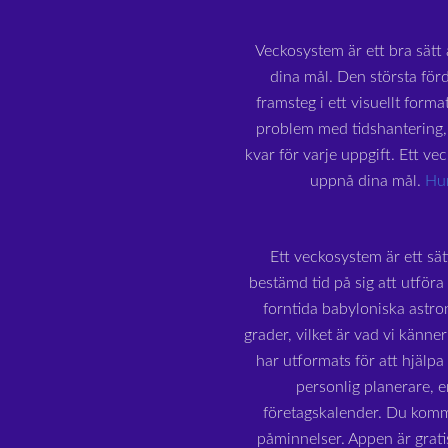
Veckosystem är ett bra sätt a
dina mål. Den största för
framsteg i ett visuellt form
problem med tidshantering, 
kvar för varje uppgift. Ett ve
uppnå dina mål.
Hur
Ett veckosystem är ett sät
bestämd tid på sig att utföra
forntida babyloniska astron
grader, vilket är vad vi känn
har utformats för att hjälp
personlig planerare, e
företagskalender. Du komme
påminnelser. Appen är grat