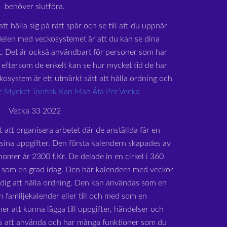
behöver slutföra.
tt hålla sig på rätt spår och se till att du uppnår
delen med veckosystemet är att du kan se dina
at. Det är också användbart för personer som har
eftersom de enkelt kan se hur mycket tid de har
ckosystem är ett utmärkt sätt att hålla ordning och
 Mycket Tonfisk Kan Man Äta Per Vecka
Vecka 33 2022
t att organisera arbetet där de anställda får en
 sina uppgifter. Den första kalendern skapades av
omer år 2300 f.Kr. De delade in en cirkel i 360
er som en grad idag. Den här kalendern med veckor
a dig att hålla ordning. Den kan användas som en
n familjekalender eller till och med som en
r att kunna lägga till uppgifter, händelser och
is att använda och har många funktioner som du