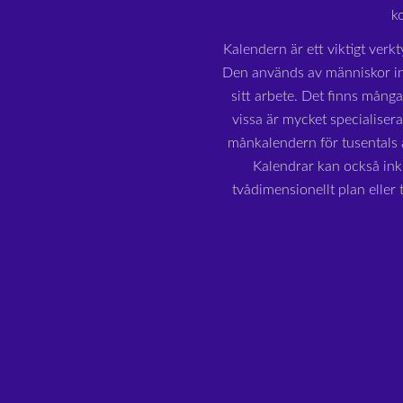
k
Kalendern är ett viktigt verkt
Den används av människor in
sitt arbete. Det finns mång
vissa är mycket specialiser
månkalendern för tusentals å
Kalendrar kan också inkl
tvådimensionellt plan eller