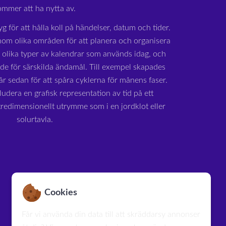
ommer att ha nytta av.
yg för att hålla koll på händelser, datum och tider.
om olika områden för att planera och organisera
a olika typer av kalendrar som används idag, och
ade för särskilda ändamål. Till exempel skapades
r sedan för att spåra cyklerna för månens faser.
udera en grafisk representation av tid på ett
 tredimensionellt utrymme som i en jordklot eller
solurtavla.
Cookies
Får vi använda din data till att skräddarsy annonser