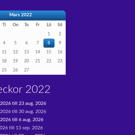
Mars 2022
Ti
On
To
Fr
Lö
Sö
1
2
4
5
6
7
8
9
11
12
13
14
15
16
18
19
20
21
22
23
25
26
27
eckor 2022
 2026 till 23 aug. 2026
 2026 till 30 aug. 2026
2026 till 6 aug. 2026
026 till 13 sep. 2026