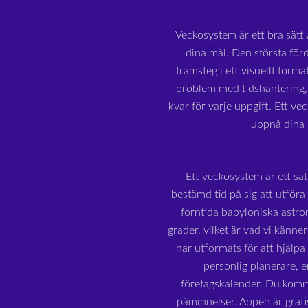
Veckosystem är ett bra sätt a
dina mål. Den största för
framsteg i ett visuellt form
problem med tidshantering, 
kvar för varje uppgift. Ett ve
uppnå dina
Ett veckosystem är ett sät
bestämd tid på sig att utföra
forntida babyloniska astron
grader, vilket är vad vi känn
har utformats för att hjälp
personlig planerare, e
företagskalender. Du komme
påminnelser. Appen är grat