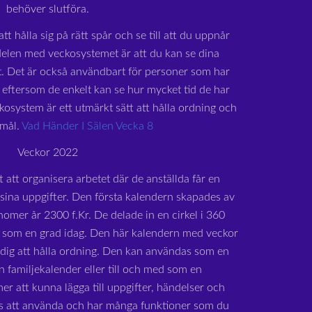
behöver slutföra.
tt hålla sig på rätt spår och se till att du uppnår
delen med veckosystemet är att du kan se dina
at. Det är också användbart för personer som har
eftersom de enkelt kan se hur mycket tid de har
ckosystem är ett utmärkt sätt att hålla ordning och
 mål.
Vad Händer I Sälen Vecka 8
Veckor 2022
t att organisera arbetet där de anställda får en
 sina uppgifter. Den första kalendern skapades av
omer år 2300 f.Kr. De delade in en cirkel i 360
er som en grad idag. Den här kalendern med veckor
a dig att hålla ordning. Den kan användas som en
n familjekalender eller till och med som en
r att kunna lägga till uppgifter, händelser och
is att använda och har många funktioner som du