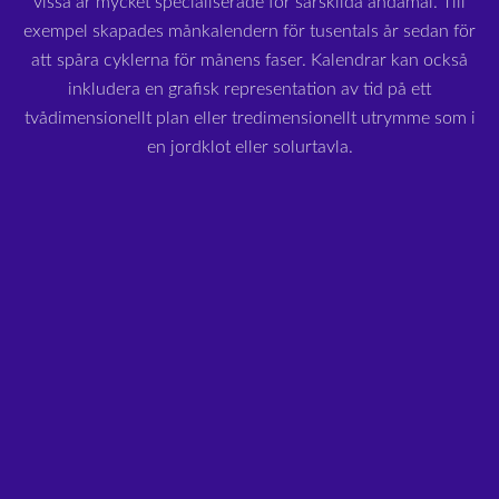
vissa är mycket specialiserade för särskilda ändamål. Till
exempel skapades månkalendern för tusentals år sedan för
att spåra cyklerna för månens faser. Kalendrar kan också
inkludera en grafisk representation av tid på ett
tvådimensionellt plan eller tredimensionellt utrymme som i
en jordklot eller solurtavla.