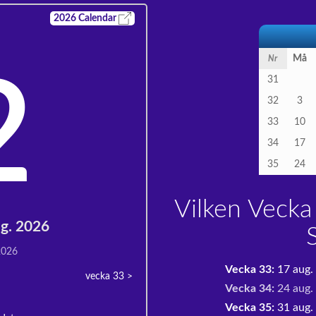
2026
Calendar
Må
Nr
2
31
32
3
33
10
34
17
35
24
Vilken Vecka
ug. 2026
2026
Vecka 33:
17 aug.
vecka 33
>
Vecka 34:
24 aug.
Vecka 35:
31 aug. 