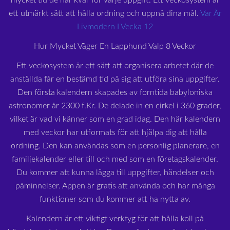
mycket tid de har kvar för varje uppgift. Ett veckosystem är
ett utmärkt sätt att hålla ordning och uppnå dina mål.
Var Är
Livmodern I Vecka 12
Hur Mycket Väger En Lapphund Valp 8 Veckor
Ett veckosystem är ett sätt att organisera arbetet där de
anställda får en bestämd tid på sig att utföra sina uppgifter.
Den första kalendern skapades av forntida babyloniska
astronomer år 2300 f.Kr. De delade in en cirkel i 360 grader,
vilket är vad vi känner som en grad idag. Den här kalendern
med veckor har utformats för att hjälpa dig att hålla
ordning. Den kan användas som en personlig planerare, en
familjekalender eller till och med som en företagskalender.
Du kommer att kunna lägga till uppgifter, händelser och
påminnelser. Appen är gratis att använda och har många
funktioner som du kommer att ha nytta av.
Kalendern är ett viktigt verktyg för att hålla koll på