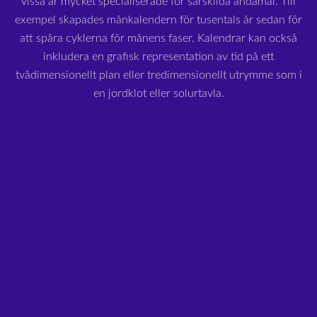
vissa är mycket specialiserade för särskilda ändamål. Till
exempel skapades månkalendern för tusentals år sedan för
att spåra cyklerna för månens faser. Kalendrar kan också
inkludera en grafisk representation av tid på ett
tvådimensionellt plan eller tredimensionellt utrymme som i
en jordklot eller solurtavla.