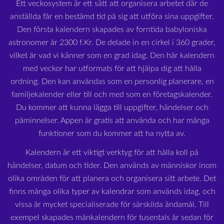
Ett veckosystem är ett sätt att organisera arbetet där de
anställda får en bestämd tid på sig att utföra sina uppgifter.
Den första kalendern skapades av forntida babyloniska
astronomer år 2300 f.Kr. De delade in en cirkel i 360 grader,
vilket är vad vi känner som en grad idag. Den här kalendern
med veckor har utformats för att hjälpa dig att hålla
ordning. Den kan användas som en personlig planerare, en
familjekalender eller till och med som en företagskalender.
Du kommer att kunna lägga till uppgifter, händelser och
påminnelser. Appen är gratis att använda och har många
funktioner som du kommer att ha nytta av.
Kalendern är ett viktigt verktyg för att hålla koll på
händelser, datum och tider. Den används av människor inom
olika områden för att planera och organisera sitt arbete. Det
finns många olika typer av kalendrar som används idag, och
vissa är mycket specialiserade för särskilda ändamål. Till
exempel skapades månkalendern för tusentals år sedan för