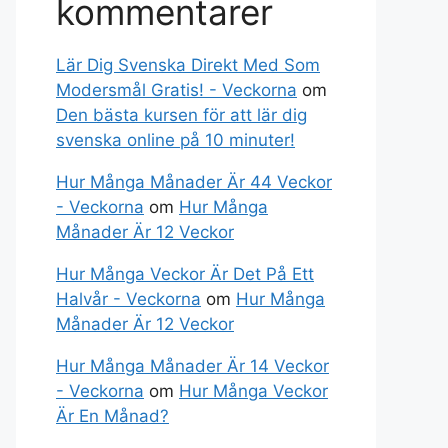
kommentarer
Lär Dig Svenska Direkt Med Som
Modersmål Gratis! - Veckorna
om
Den bästa kursen för att lär dig
svenska online på 10 minuter!
Hur Många Månader Är 44 Veckor
- Veckorna
om
Hur Många
Månader Är 12 Veckor
Hur Många Veckor Är Det På Ett
Halvår - Veckorna
om
Hur Många
Månader Är 12 Veckor
Hur Många Månader Är 14 Veckor
- Veckorna
om
Hur Många Veckor
Är En Månad?