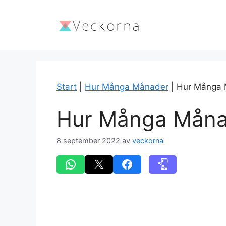
Hoppa
till
innehåll
Start
|
Hur Många Månader
|
Hur Många 
Hur Många Månad
8 september 2022
av
veckorna
Dela på WhatsApp
Skicka denna sida med e-post
Dela på Facebook