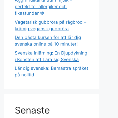
Äggfri rulltårta utan mjölk –
perfekt för allergiker och
fikastunder 🍓
Vegetarisk gubbröra på rågbröd –
krämig vegansk gubbröra
Den bästa kursen för att lär dig
svenska online på 10 minuter!
Svenska inlärning: En Djupdykning
i Konsten att Lära sig Svenska
Lär dig svenska: Bemästra språket
på nolltid
Senaste