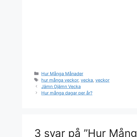
Kategorier
Hur Många Månader
Etiketter
hur många veckor
,
vecka
,
veckor
Jämn Ojämn Vecka
Hur många dagar per år?
3 svar på ”Hur Mån