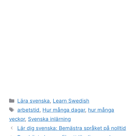
Kategorier
Lära svenska
,
Learn Swedish
Etiketter
arbetstid
,
Hur många dagar
,
hur många
veckor
,
Svenska inlärning
Lär dig svenska: Bemästra språket på nolltid