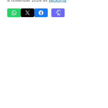
8 november 2024
av
veckorna
Dela på WhatsApp
Skicka denna sida med e-post
Dela på Facebook