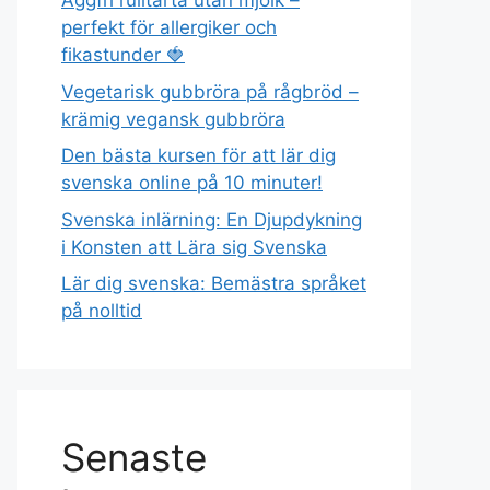
Äggfri rulltårta utan mjölk –
perfekt för allergiker och
fikastunder 🍓
Vegetarisk gubbröra på rågbröd –
krämig vegansk gubbröra
Den bästa kursen för att lär dig
svenska online på 10 minuter!
Svenska inlärning: En Djupdykning
i Konsten att Lära sig Svenska
Lär dig svenska: Bemästra språket
på nolltid
Senaste