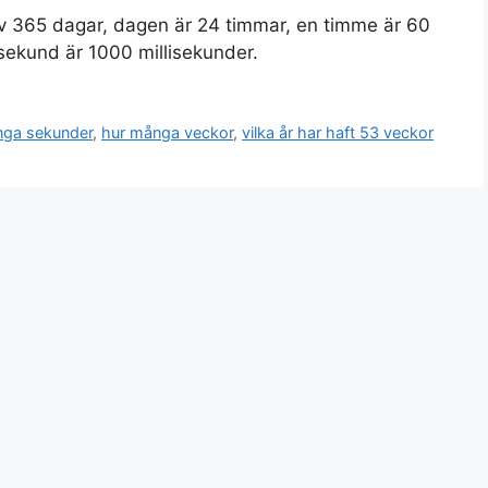
r av 365 dagar, dagen är 24 timmar, en timme är 60
sekund är 1000 millisekunder.
nga sekunder
,
hur många veckor
,
vilka år har haft 53 veckor