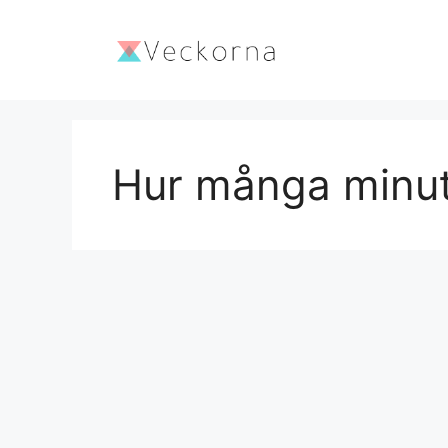
Hoppa
till
innehåll
Hur många minu