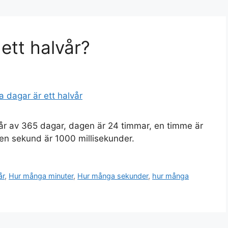
ett halvår?
tår av 365 dagar, dagen är 24 timmar, en timme är
en sekund är 1000 millisekunder.
år
,
Hur många minuter
,
Hur många sekunder
,
hur många