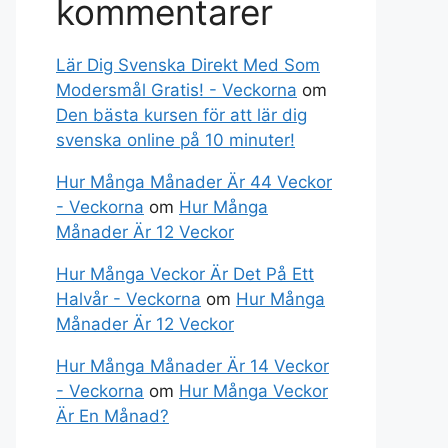
kommentarer
Lär Dig Svenska Direkt Med Som
Modersmål Gratis! - Veckorna
om
Den bästa kursen för att lär dig
svenska online på 10 minuter!
Hur Många Månader Är 44 Veckor
- Veckorna
om
Hur Många
Månader Är 12 Veckor
Hur Många Veckor Är Det På Ett
Halvår - Veckorna
om
Hur Många
Månader Är 12 Veckor
Hur Många Månader Är 14 Veckor
- Veckorna
om
Hur Många Veckor
Är En Månad?