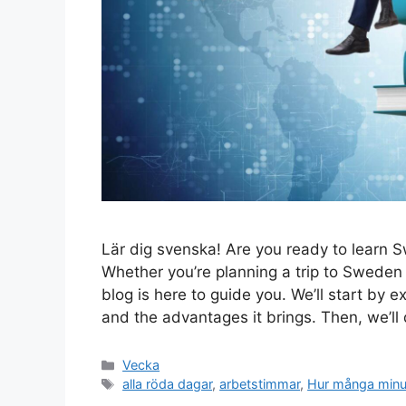
Lär dig svenska! Are you ready to learn 
Whether you’re planning a trip to Sweden o
blog is here to guide you. We’ll start by 
and the advantages it brings. Then, we’ll
Kategorier
Vecka
Etiketter
alla röda dagar
,
arbetstimmar
,
Hur många minu