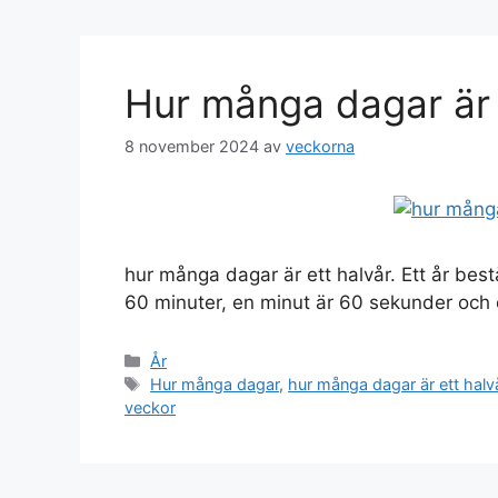
Hur många dagar är 
8 november 2024
av
veckorna
hur många dagar är ett halvår. Ett år bes
60 minuter, en minut är 60 sekunder och 
Kategorier
År
Etiketter
Hur många dagar
,
hur många dagar är ett halv
veckor