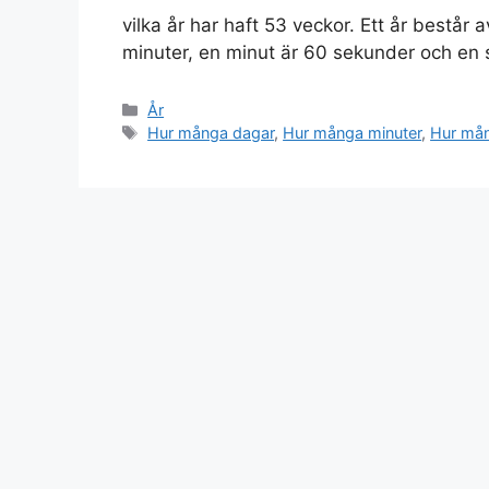
vilka år har haft 53 veckor. Ett år bestå
minuter, en minut är 60 sekunder och en 
Kategorier
År
Etiketter
Hur många dagar
,
Hur många minuter
,
Hur må